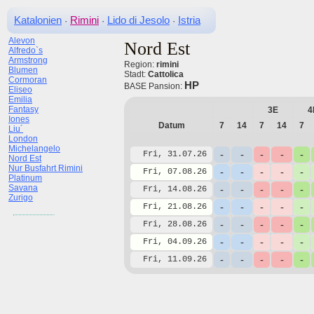
Katalonien
Rimini
Lido di Jesolo
Istria
·
·
·
Alevon
Nord Est
Alfredo`s
Armstrong
Region:
rimini
Blumen
Stadt:
Cattolica
Cormoran
HP
BASE Pansion:
Eliseo
Emilia
Fantasy
3E
4
Iones
Datum
7
14
7
14
7
Liu´
London
Michelangelo
-
-
-
-
-
Fri, 31.07.26
Nord Est
Nur Busfahrt Rimini
-
-
-
-
-
Fri, 07.08.26
Platinum
Savana
-
-
-
-
-
Fri, 14.08.26
Zurigo
-
-
-
-
-
Fri, 21.08.26
-
-
-
-
-
Fri, 28.08.26
-
-
-
-
-
Fri, 04.09.26
-
-
-
-
-
Fri, 11.09.26